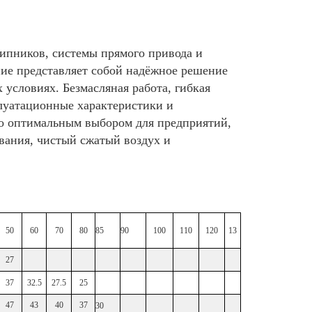
ипников, системы прямого привода и
ние представляет собой надёжное решение
условиях. Безмасляная работа, гибкая
луатационные характеристики и
о оптимальным выбором для предприятий,
вания, чистый сжатый воздух и
50
60
70
80
85
90
100
110
120
13
27
37
32.5
27.5
25
47
43
40
37
30