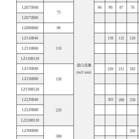
LZ075B40
94
90
87
76
75
LZ075B80
LZ090B80
90
LZ110B40
139
132
120
LZ110B80
110
LZ110B120
进口流量
LZ150B40
220
212
182
(m3/ min)
LZ150B80
150
LZ150B120
LZ220B40
303
288
250
LZ220B80
220
LZ220B120
LZ300B80
260
300