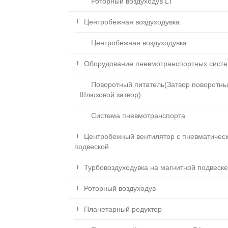
Роторный воздуходув LT
Центробежная воздуходувка
Центробежная воздуходувка
Оборудование пневмотранспортных сист
Поворотный питатель(Затвор поворотны
Шлюзовой затвор)
Система пневмотранспорта
Центробежный вентилятор с пневматичес
подвеской
Турбовоздуходувка на магнитной подвеске
Роторный воздуходув
Планетарный редуктор