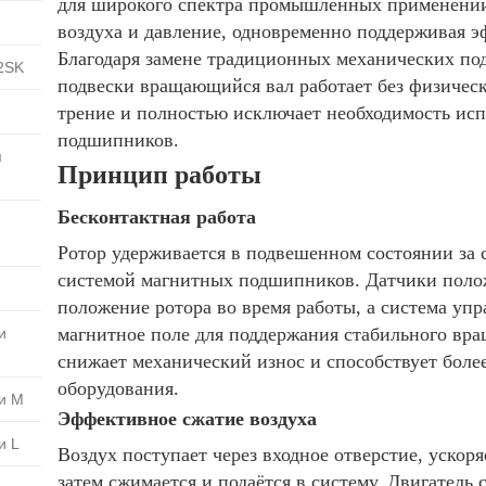
для широкого спектра промышленных применений,
воздуха и давление, одновременно поддерживая э
Благодаря замене традиционных механических п
2SK
подвески вращающийся вал работает без физическ
трение и полностью исключает необходимость исп
подшипников.
я
Принцип работы
Бесконтактная работа
Ротор удерживается в подвешенном состоянии за 
системой магнитных подшипников. Датчики поло
положение ротора во время работы, а система уп
магнитное поле для поддержания стабильного вра
и
снижает механический износ и способствует боле
оборудования.
и M
Эффективное сжатие воздуха
и L
Воздух поступает через входное отверстие, ускор
затем сжимается и подаётся в систему. Двигател