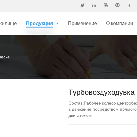
жилище
Продукция
Применение
О компании
веске
Турбовоздуходувка 
Состав:Рабочее колесо центробе
в движение посредством прямого
двигателем