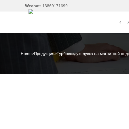
Wechat:
13869171699
Home
>
Продукция
>
Турбовоздуходувка на магнитной под