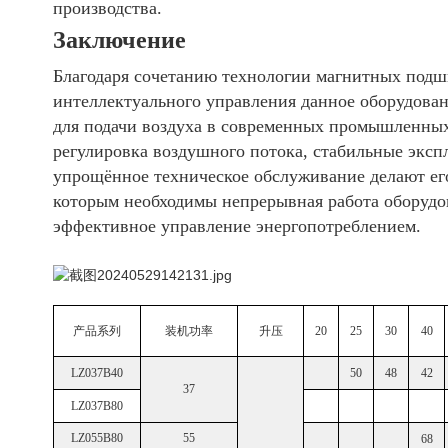
производства.
Заключение
Благодаря сочетанию технологии магнитных подш
интеллектуального управления данное оборудова
для подачи воздуха в современных промышленных 
регулировка воздушного потока, стабильные эксп
упрощённое техническое обслуживание делают ег
которым необходимы непрерывная работа оборудо
эффективное управление энергопотреблением.
产品系列
装机功率
升压
20
25
30
40
LZ037B40
50
48
42
37
LZ037B80
LZ055B80
55
68