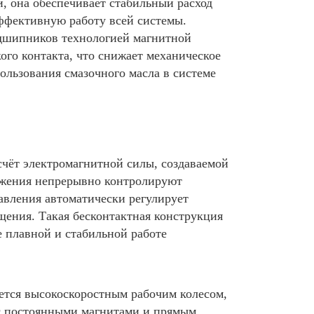
 она обеспечивает стабильный расход
ффективную работу всей системы.
одшипников технологией магнитной
ого контакта, что снижает механическое
ользования смазочного масла в системе
счёт электромагнитной силы, создаваемой
жения непрерывно контролируют
равления автоматически регулирует
щения. Такая бесконтактная конструкция
е плавной и стабильной работе
яется высокоскоростным рабочим колесом,
ь с постоянными магнитами и прямым