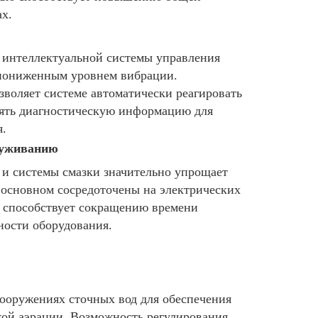
х.
 интеллектуальной системы управления
 пониженным уровнем вибрации.
воляет системе автоматически реагировать
лять диагностическую информацию для
я.
луживанию
 и системы смазки значительно упрощает
 основном сосредоточены на электрических
о способствует сокращению времени
ости оборудования.
ооружениях сточных вод для обеспечения
кой аэрации. Возможность регулирования