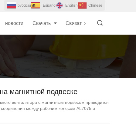
pусский
Español
English
Chinese
новости
Скачать
Связаться с Нами
на магнитной подвеске
жного вентилятора с магнитным подвесом приводится
 соединения между рабочим колесом AL7075 и