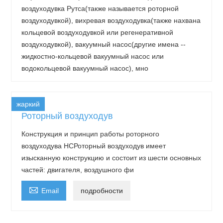
воздуходувка Рутса(также называется роторной
воздуходувкой), вихревая воздуходувка(также нахвана
кольцевой воздуходувкой или регенеративной
воздуходувкой), вакуумный насос(другие имена --
жидкостно-кольцевой вакуумный насос или
водокольцевой вакуумный насос), мно
жаркий
Роторный воздуходув
Конструкция и принцип работы роторного
воздуходува HCРоторный воздуходув имеет
изысканную конструкцию и состоит из шести основных
частей: двигателя, воздушного фи

Email
подробности