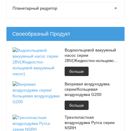
+
Планетарный редуктор
Своеобразный Продукт
Водокольцевой вакуумный
насос серии
2BV(Жидкостно-кольцевой
вакуумный насос)
больше
Вихревая воздуходувка
серии/Кольцевая
воздуходувка G200
больше
Трехлопастная
воздуходувка Рутса серии
NSRH