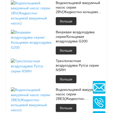
Водокольцевой вакуумный
насос серии
2BV(Жидкостно-кольцевой
вакуумный насос)
больше
Вихревая воздуходувка
серии/Кольцевая
воздуходувка G200
больше
Трехлопастная
воздуходувка Рутса серии
NSRH
больше
Водокольцевой вакуумный
насос серии
2BE3(Жидкостно-
кольцевой вакуумный
насос)
больше