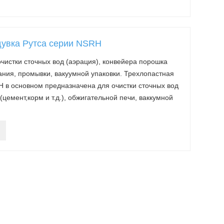
дувка Рутса серии NSRH
чистки сточных вод (аэрация), конвейера порошка
орания, промывки, вакуумной упаковки. Трехлопастная
H в основном предназначена для очистки сточных вод
цемент,корм и т.д.), обжигательной печи, ваккумной