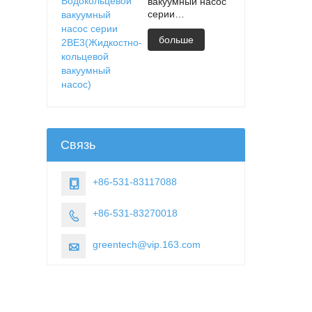
вакуумный насос
серии
2BE3(Жидкостно-
кольцевой
больше
вакуумный насос)
Связь
+86-531-83117088

+86-531-83270018

greentech@vip.163.com
