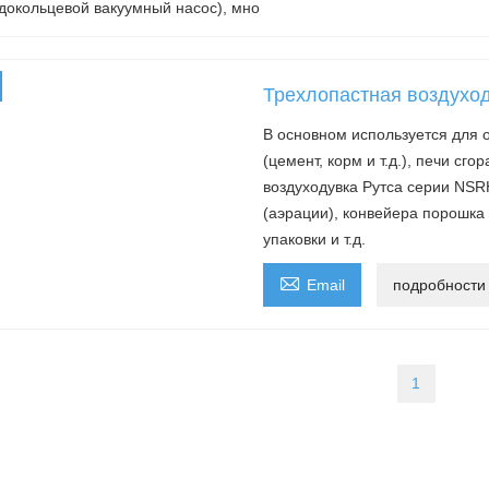
докольцевой вакуумный насос), мно
Трехлопастная воздухо
В основном используется для о
(цемент, корм и т.д.), печи сг
воздуходувка Рутса серии NSR
(аэрации), конвейера порошка (
упаковки и т.д.

Email
подробности
1