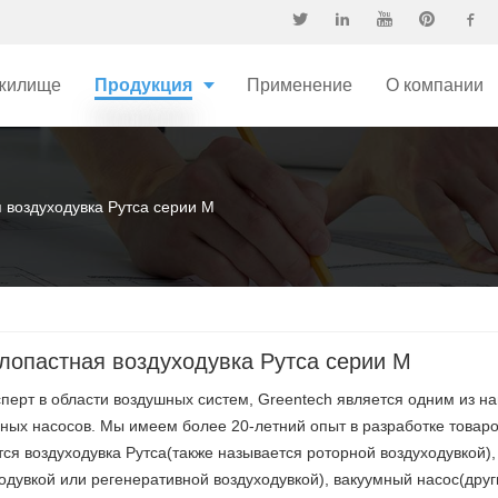
жилище
Продукция
Применение
О компании
 воздуходувка Рутса серии M
лопастная воздуходувка Рутса серии M
сперт в области воздушных систем, Greentech является одним из 
ных насосов. Мы имеем более 20-летний опыт в разработке товар
ся воздуходувка Рутса(также называется роторной воздуходувкой),
одувкой или регенеративной воздуходувкой), вакуумный насос(друг