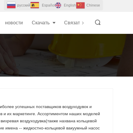
pусский
Español
English
Chinese
новости
Скачать
Связаться с Нами
наиболее успешных поставщиков воздуходувок и
ов и их маркетинге. Ассортиментом наших моделей
 вихревая воздуходувка(также нахвана кольцевой
ие имена -- жидкостно-кольцевой вакуумный насос