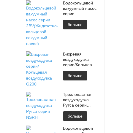
Водокольцевой
вакуумный насос
серии
2BV(Жидкостно-
кольцевой
больше
вакуумный насос)
Вихревая
воздуходувка
серии/Кольцевая
воздуходувка
G200
больше
Трехлопастная
воздуходувка
Рутса серии
NSRH
больше
Водокольцевой