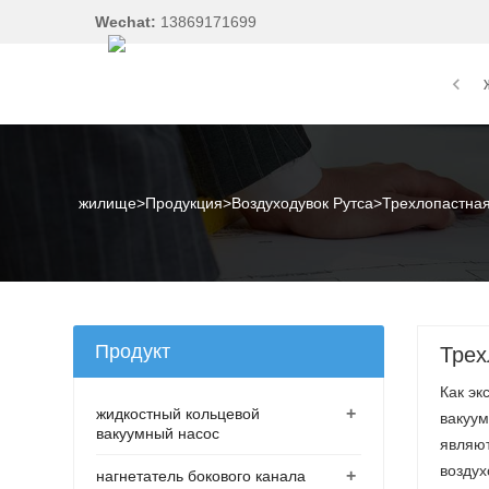
Wechat:
13869171699
жилище
>
Продукция
>
Воздуходувок Рутса
>
Трехлопастная
Продукт
Трех
Как эк
+
жидкостный кольцевой
вакуум
вакуумный насос
являют
воздух
+
нагнетатель бокового канала