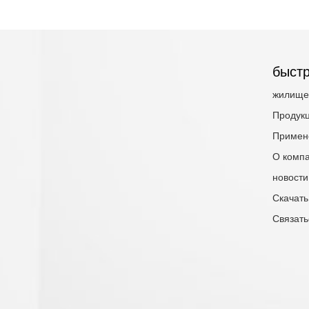
быстр
жилище
Продук
Примен
О комп
новости
Скачать
Связать