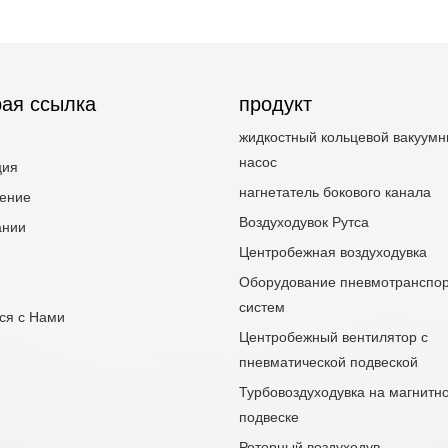
ая ссылка
продукт
жидкостный кольцевой вакуум
насос
ция
нагнетатель бокового канала
ение
Воздуходувок Рутса
ании
Центробежная воздуходувка
Оборудование пневмотранспо
систем
ся с Нами
Центробежный вентилятор с
пневматической подвеской
Турбовоздуходувка на магнитн
подвеске
Роторный воздуходув