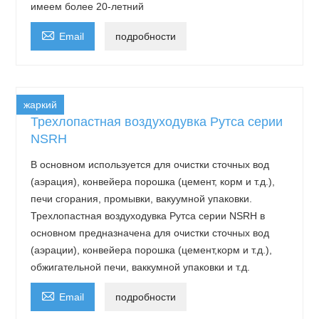
имеем более 20-летний

Email
подробности
жаркий
Трехлопастная воздуходувка Рутса серии
NSRH
В основном используется для очистки сточных вод
(аэрация), конвейера порошка (цемент, корм и т.д.),
печи сгорания, промывки, вакуумной упаковки.
Трехлопастная воздуходувка Рутса серии NSRH в
основном предназначена для очистки сточных вод
(аэрации), конвейера порошка (цемент,корм и т.д.),
обжигательной печи, ваккумной упаковки и т.д.

Email
подробности