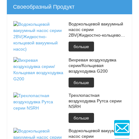
Своеобразный Продукт
Водокольцевой вакуумный
насос серии
2BV(Жидкостно-кольцевой
вакуумный насос)
больше
Вихревая воздуходувка
серии/Кольцевая
воздуходувка G200
больше
Трехлопастная
воздуходувка Рутса серии
NSRH
больше
Водокольцевой вакуумный
насос серии