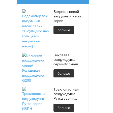
Водокольцевой
вакуумный насос
серии
2BV(Жидкостно-
кольцевой
больше
вакуумный насос)
Вихревая
воздуходувка
серии/Кольцевая
воздуходувка
G200
больше
Трехлопастная
воздуходувка
Рутса серии
NSRH
больше