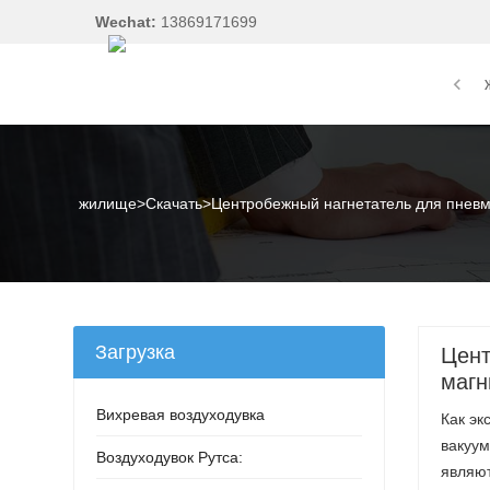
Wechat:
13869171699
жилище
>
Скачать
>
Центробежный нагнетатель для пневм
Загрузка
Цент
магн
Вихревая воздуходувка
Как эк
вакуум
Воздуходувок Рутса:
являют