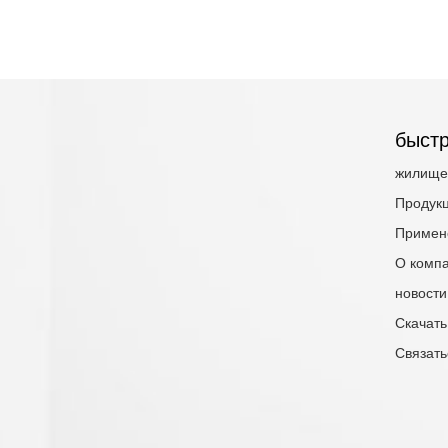
быстр
жилище
Продук
Примен
О комп
новости
Скачать
Связать