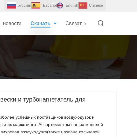
pусский
Español
English
Chinese
новости
Скачать
Связаться с Нами
вески и турбонагнетатель для
наиболее успешных поставщиков воздуходувок и
ов и их маркетинге. Ассортиментом наших моделей
 вихревая воздуходувка(также нахвана кольцевой