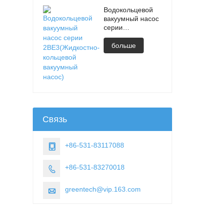
Водокольцевой
вакуумный насос
серии
2BE3(Жидкостно-
кольцевой
больше
вакуумный насос)
Связь
+86-531-83117088

+86-531-83270018

greentech@vip.163.com
