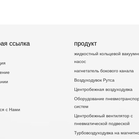
ая ссылка
продукт
жидкостный кольцевой вакуум
насос
ция
нагнетатель бокового канала
ение
Воздуходувок Рутса
ании
Центробежная воздуходувка
Оборудование пневмотранспо
систем
ся с Нами
Центробежный вентилятор с
пневматической подвеской
Турбовоздуходувка на магнитн