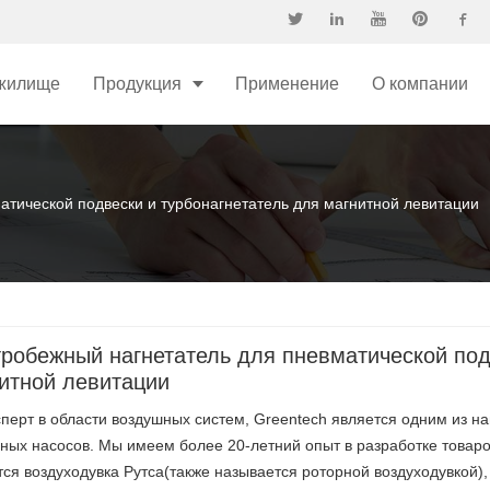
жилище
Продукция
Применение
О компании
атической подвески и турбонагнетатель для магнитной левитации
робежный нагнетатель для пневматической под
итной левитации
сперт в области воздушных систем, Greentech является одним из 
ных насосов. Мы имеем более 20-летний опыт в разработке товар
ся воздуходувка Рутса(также называется роторной воздуходувкой),