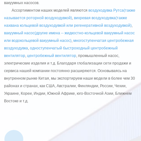
вакуумных насосов.
Ассортиментом наших моделей являются
воздуходувка Рутса(также
называется роторной воздуходувкой)
,
вихревая воздуходувка(также
нахвана кольцевой воздуходувкой или регенеративной воздуходувкой)
,
вакуумный насос(другие имена -- жидкостно-кольцевой вакуумный насос
или водокольцевой вакуумный насос)
,
многоступенчатая центробежная
воздуходувка
,
одноступенчатый быстроходный центробежный
вентилятор
,
центробежный вентилятор
, промышленный насос,
электрические изделия и т.д. Благодаря глобализации сети продажи и
сервиса нашей компании постоянно расширяются. Основываясь на
внутренном рынке Китая, мы экспортируем наши модели в более чем 30
районах и странах, как США, Австралии, Финляндии, России, Чехии,
Украине, Кореи, Индии, Южной Африке, юго-Восточной Азии, Ближнем
Востоке и т.д.