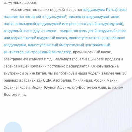
вакуумных насосов.
Ассортиментом наших моделей являются
воздуходувка Рутса(также
называется роторной воздуходувкой)
,
вихревая воздуходувка(также
нахвана кольцевой воздуходувкой или регенеративной воздуходувкой)
,
вакуумный насос(другие имена -- жидкостно-кольцевой вакуумный насос
или водокольцевой вакуумный насос)
,
многоступенчатая центробежная
воздуходувка
,
одноступенчатый быстроходный центробежный
вентилятор
,
центробежный вентилятор
, промышленный насос,
электрические изделия и т.д. Благодаря глобализации сети продажи и
сервиса нашей компании постоянно расширяются. Основываясь на
внутренном рынке Китая, мы экспортируем наши модели в более чем 30
районах и странах, как США, Австралии, Финляндии, России, Чехии,
Украине, Кореи, Индии, Южной Африке, юго-Восточной Азии, Ближнем
Востоке и т.д.