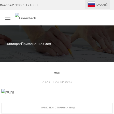
pусский
Wechat:
13869171699
жилище
>
Применение
>
моя
моя
2020-11-20 14:05:47
очистки сточных вод